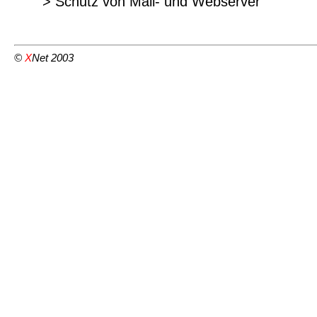
> Schutz von Mail- und Webserver
©
X
Net 2003